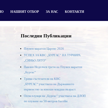
ЛО
НАШИЯТ ОТБОР
ЗА НАС
КОНТАКТИ
Последни Публикации
Плувен маратон Царево 2026
УСПЕХ ЗА КВС „БУРГАС“ НА ТУРНИРА
„СИНЬО ЛЯТО“
Павлин Неделчев трети на Плувен маратон
„Бургас“
Трима състезатели на КВС
„БУРГАС“ участваха на Държавното
първенство за юноши младша възраст.
Осем плувци на „Бургас“ участваха на ДЛОП
по плуване на 50-метров басейн