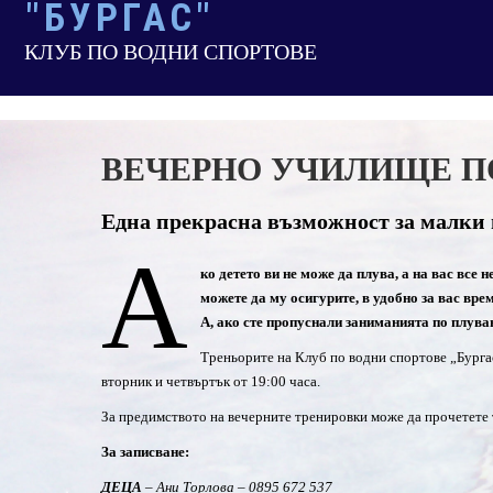
"БУРГАС"
Skip
to
КЛУБ ПО ВОДНИ СПОРТОВЕ
content
ВЕЧЕРНО УЧИЛИЩЕ П
Една прекрасна възможност за малки 
А
ко детето ви не може да плува, а на вас все 
можете да му осигурите, в удобно за вас врем
А, ако сте пропуснали заниманията по плуван
Треньорите на Клуб по водни спортове „Бурга
вторник и четвъртък от 19:00 часа.
За предимството на вечерните тренировки може да прочетете
За записване:
ДЕЦА
– Ани Торлова – 0895 672 537