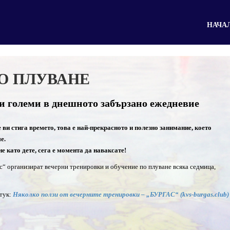
НАЧА
О ПЛУВАНЕ
и големи в днешното забързано ежедневие
не ви стига времето, това е най-прекрасното и полезно занимание, което
е.
е като дете, сега е момента да наваксате!
с“ организират вечерни тренировки и обучение по плуване всяка седмица,
 тук:
Няколко ползи от вечерните тренировки – „БУРГАС“ (kvs-burgas.club)