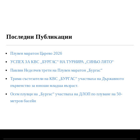
Последни Публикации
Плувен маратон Царево 2026
УСПЕХ ЗА КВС „БУРГАС“ НА ТУРНИРА „СИНЬО ЛЯТО“
Павлин Неделчев трети на Плувен маратон „Бургас“
Трима състезатели на КВС „БУРГАС“ участваха на Държавното
първенство за юноши младша възраст.
Осем плувци на „Бургас“ участваха на ДЛОП по плуване на 50-
метров басейн