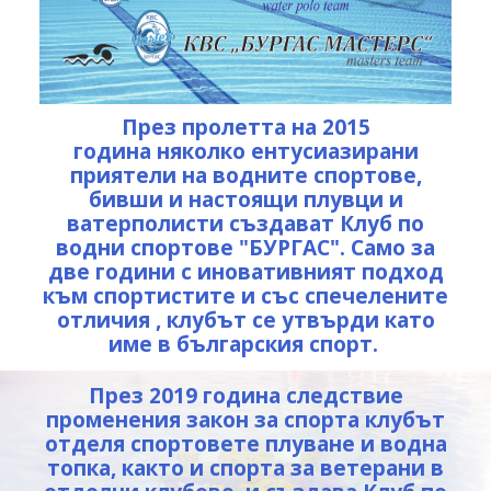
През пролетта на 2015
година
няколко ентусиазирани
приятели на водните спортове,
бивши и настоящи плувци и
ватерполисти създават Клуб по
водни спортове "БУРГАС". Само за
две години с иновативният подход
към спортистите и със спечелените
отличия , клубът се утвърди като
име в българския спорт.
През 2019 година следствие
променения закон за спорта клубът
отделя спортовете плуване и водна
топка, както и спорта за ветерани в