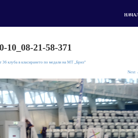
НАЧА
0-10_08-21-58-371
т 36 клуба в класирането по медали на МТ „Бриз“
Next