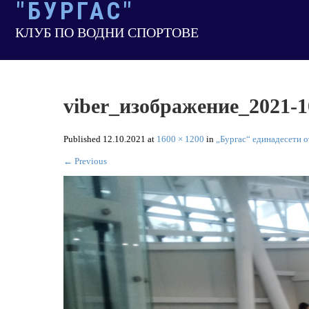
"БУРГАС"
Skip
to
КЛУБ ПО ВОДНИ СПОРТОВЕ
content
viber_изображение_2021-1
Published
12.10.2021
at
1600 × 1200
in
„Бургас“ единадесети о
←
Previous