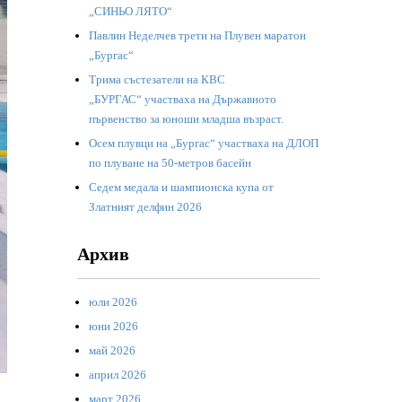
„СИНЬО ЛЯТО“
Павлин Неделчев трети на Плувен маратон
„Бургас“
Трима състезатели на КВС
„БУРГАС“ участваха на Държавното
първенство за юноши младша възраст.
Осем плувци на „Бургас“ участваха на ДЛОП
по плуване на 50-метров басейн
Седем медала и шампионска купа от
Златният делфин 2026
Архив
юли 2026
юни 2026
май 2026
април 2026
март 2026