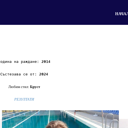
НАЧА
Година на раждане:
201
4
Състезава се от:
202
4
Любим стил:
Бруст
РЕЗУЛТАТИ