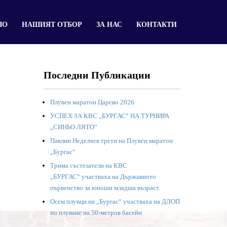
ЛО
НАШИЯТ ОТБОР
ЗА НАС
КОНТАКТИ
Последни Публикации
Плувен маратон Царево 2026
УСПЕХ ЗА КВС „БУРГАС“ НА ТУРНИРА
„СИНЬО ЛЯТО“
Павлин Неделчев трети на Плувен маратон
„Бургас“
Трима състезатели на КВС
„БУРГАС“ участваха на Държавното
първенство за юноши младша възраст.
Осем плувци на „Бургас“ участваха на ДЛОП
по плуване на 50-метров басейн