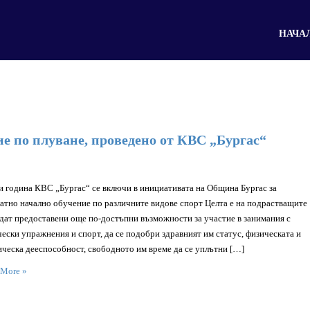
НАЧА
е по плуване, проведено от КВС „Бургас“
и година КВС „Бургас“ се включи в инициативата на Община Бургас за
атно начално обучение по различните видове спорт Целта е на подрастващите
дат предоставени още по-достъпни възможности за участие в занимания с
ески упражнения и спорт, да се подобри здравният им статус, физическата и
ческа дееспособност, свободното им време да се уплътни […]
 More »