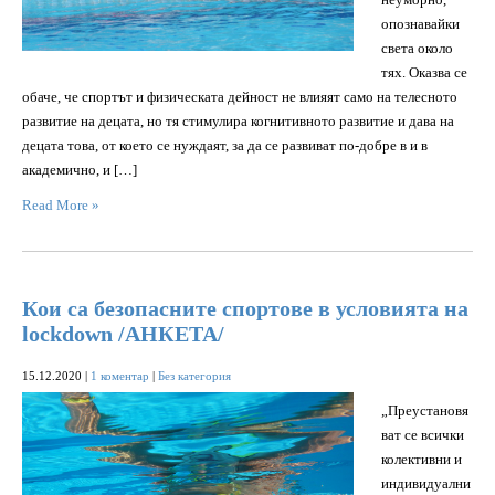
опознавайки
света около
тях. Оказва се
обаче, че спортът и физическата дейност не влияят само на телесното
развитие на децата, но тя стимулира когнитивното развитие и дава на
децата това, от което се нуждаят, за да се развиват по-добре в и в
академично, и […]
Read More »
Кои са безопасните спортове в условията на
lockdown /АНКЕТА/
15.12.2020
|
1 коментар
|
Без категория
„Преустановя
ват се всички
колективни и
индивидуални