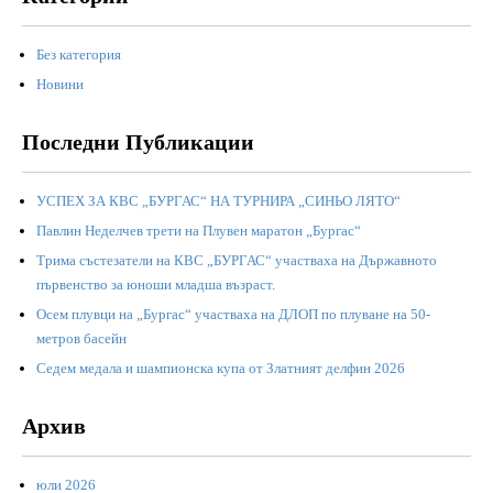
Без категория
Новини
Последни Публикации
УСПЕХ ЗА КВС „БУРГАС“ НА ТУРНИРА „СИНЬО ЛЯТО“
Павлин Неделчев трети на Плувен маратон „Бургас“
Трима състезатели на КВС „БУРГАС“ участваха на Държавното
първенство за юноши младша възраст.
Осем плувци на „Бургас“ участваха на ДЛОП по плуване на 50-
метров басейн
Седем медала и шампионска купа от Златният делфин 2026
Архив
юли 2026