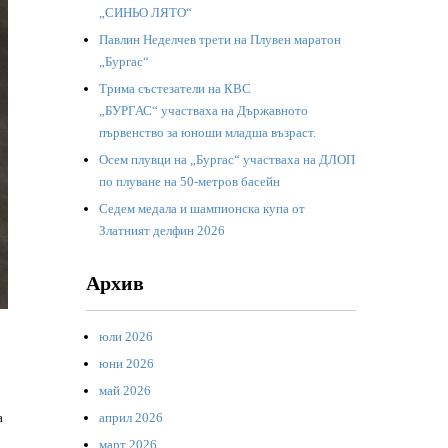
„СИНЬО ЛЯТО“
Павлин Неделчев трети на Плувен маратон
„Бургас“
Трима състезатели на КВС
„БУРГАС“ участваха на Държавното
първенство за юноши младша възраст.
Осем плувци на „Бургас“ участваха на ДЛОП
по плуване на 50-метров басейн
Седем медала и шампионска купа от
Златният делфин 2026
Архив
юли 2026
юни 2026
май 2026
а
април 2026
март 2026