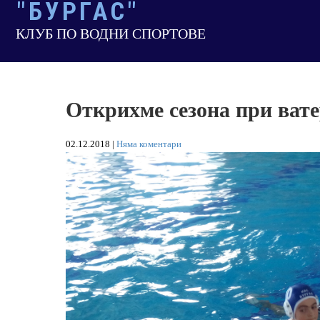
"БУРГАС"
Skip
to
КЛУБ ПО ВОДНИ СПОРТОВЕ
content
Открихме сезона при ват
02.12.2018
|
Няма коментари