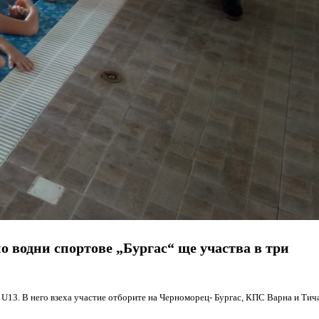
о водни спортове „Бургас“ ще участва в три
а U13. В него взеха участие отборите на Черноморец- Бургас, КПС Варна и Тич