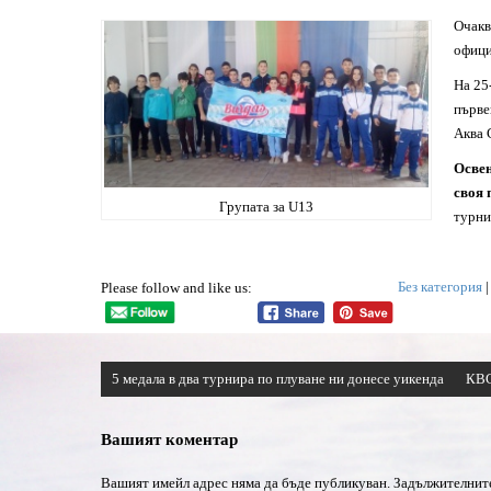
Очакв
офици
На 25
първе
Аква 
Освен
своя 
Групата за U13
турни
Без категория
Please follow and like us:
Навигация
5 медала в два турнира по плуване ни донесе уикенда
КВС
Вашият коментар
Вашият имейл адрес няма да бъде публикуван.
Задължителните