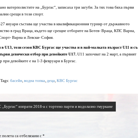
ано ватерполистите на „Бургас“, записаха три загуби. За тях това бяха първи
ални срещи в този спорт.
-27 януари състава ще участва в квалификационния турнир от държавното
нство в град Враца, където ще срещне отборите на Ботев- Враца, КПС Варна,
Спорт- Варна и Левски- София.
 в U13, този сезон КВС Бургас ще участва и в най-малката възраст U11 и съ
първи девически отбор при девойките U17.
U11 започват на 2 март, а първият
р при девойките е на 1-3 февруари в Бургас.
| Tags:
басейн
,
водна топка
,
деца
,
КВС Бургас
 „Бургас“ изпрати 2018-а с тортено парти и водолазно гмуркане
 полета са отбелязани с
*