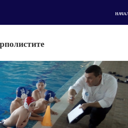
НАЧА
ерполистите