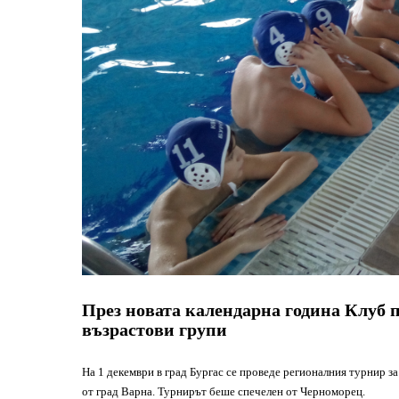
През новата календарна година Клуб п
възрастови групи
На 1 декември в град Бургас се проведе регионалния турнир з
от град Варна. Турнирът беше спечелен от Черноморец.