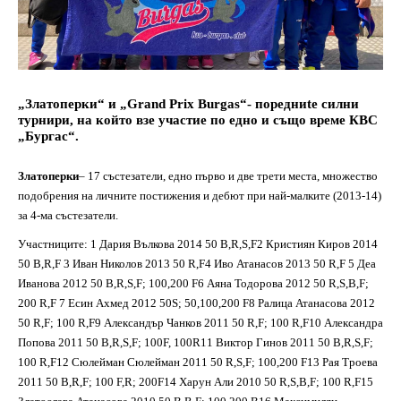
„Златоперки“ и „Grand Prix Burgas“- поредниte силни
турнири, на който взе участие по едно и също време КВС
„Бургас“.
Златоперки
– 17 състезатели, едно първо и две трети места, множество
подобрения на личните постижения и дебют при най-малките (2013-14)
за 4-ма състезатели.
Участниците: 1 Дария Вълкова 2014 50 B,R,S,F2 Кристиян Киров 2014
50 B,R,F 3 Иван Николов 2013 50 R,F4 Иво Атанасов 2013 50 R,F 5 Деа
Иванова 2012 50 B,R,S,F; 100,200 F6 Аяна Тодорова 2012 50 R,S,B,F;
200 R,F 7 Есин Ахмед 2012 50S; 50,100,200 F8 Ралица Атанасова 2012
50 R,F; 100 R,F9 Александър Чанков 2011 50 R,F; 100 R,F10 Александра
Попова 2011 50 B,R,S,F; 100F, 100R11 Виктор Гинов 2011 50 B,R,S,F;
100 R,F12 Сюлейман Сюлейман 2011 50 R,S,F; 100,200 F13 Рая Троева
2011 50 B,R,F; 100 F,R; 200F14 Харун Али 2010 50 R,S,B,F; 100 R,F15