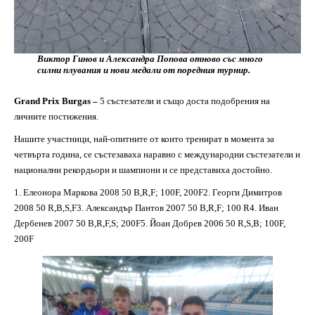
Виктор Гинов и Александра Попова отново със много
силни плувания и нови медали от поредния турнир.
Grand Prix Burgas –
5 състезатели и също доста подобрения на
личните постижения.
Нашите участници, най-опитните от които тренират в момента за
четвърта година, се състезаваха наравно с международни състезатели и
национални рекордьори и шампиони и се представиха достойно.
1. Елеонора Маркова 2008 50 B,R,F; 100F, 200F2. Георги Димитров
2008 50 R,B,S,F3. Александър Пантов 2007 50 B,R,F; 100 R4. Иван
Дербенев 2007 50 B,R,F,S; 200F5. Йоан Добрев 2006 50 R,S,B; 100F,
200F