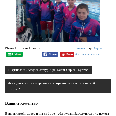
Please follow and like us:
Новини
| Tags:
бургас
,
Златоперки
,
плуване
Навигация
14 финала и 2 медала от турнира Talent Cup за „Бургас“
Два турнира и осем призови класирания за плувците на КВС
„Бургас“
Вашият коментар
Вашият имейл адрес няма да бъде публикуван.
Задължителните полета