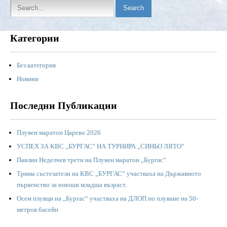
Категории
Без категория
Новини
Последни Публикации
Плувен маратон Царево 2026
УСПЕХ ЗА КВС „БУРГАС“ НА ТУРНИРА „СИНЬО ЛЯТО“
Павлин Неделчев трети на Плувен маратон „Бургас“
Трима състезатели на КВС „БУРГАС“ участваха на Държавното
първенство за юноши младша възраст.
Осем плувци на „Бургас“ участваха на ДЛОП по плуване на 50-
метров басейн