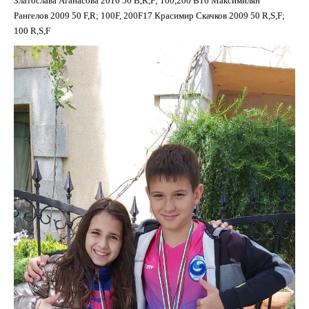
Златослава Атанасова 2010 50 B,R,F; 100,200 B16 Максимилян
Рангелов 2009 50 F,R; 100F, 200F17 Красимир Скачков 2009 50 R,S,F;
100 R,S,F