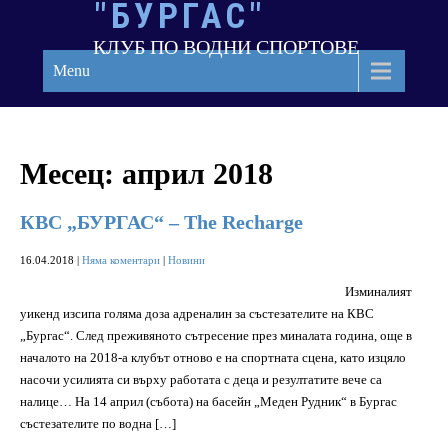
"БУРГАС"
Skip
to
КЛУБ ПО ВОДНИ СПОРТОВЕ
content
Menu
Месец:
април 2018
КВС „БУРГАС“ – The Recharge
16.04.2018
|
Няма коментари
|
Новини
Изминалият
уикенд изсипа голяма доза адреналин за състезателите на КВС
„Бургас“. След преживяното сътресение през миналата година, още в
началото на 2018-а клубът отново е на спортната сцена, като изцяло
насочи усилията си върху работата с деца и резултатите вече са
налице… На 14 април (събота) на басейн „Меден Рудник“ в Бургас
състезателите по водна […]