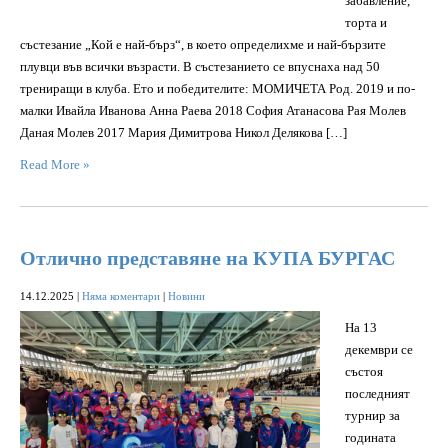
забавление,
торта и
състезание „Кой е най-бърз“, в което определихме и най-бързите
плувци във всички възрасти. В състезанието се впуснаха над 50
трениращи в клуба. Ето и победителите: МОМИЧЕТА Род. 2019 и по-
малки Ивайла Иванова Анна Раева 2018 София Атанасова Рая Молев
Даная Молев 2017 Мария Димитрова Никол Делякова […]
Read More »
Отлично представяне на КУПА БУРГАС
14.12.2025
|
Няма коментари
|
Новини
На 13
декември се
състоя
последният
турнир за
годината