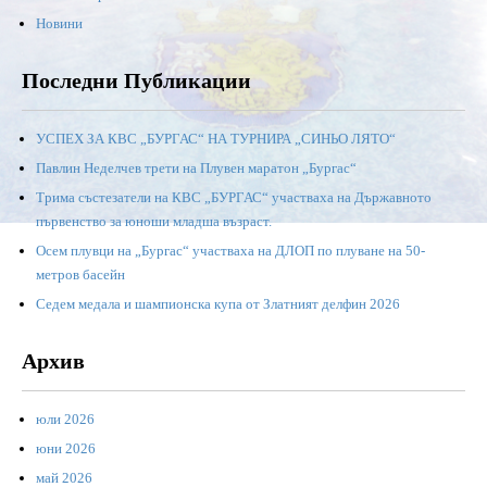
Новини
Последни Публикации
УСПЕХ ЗА КВС „БУРГАС“ НА ТУРНИРА „СИНЬО ЛЯТО“
Павлин Неделчев трети на Плувен маратон „Бургас“
Трима състезатели на КВС „БУРГАС“ участваха на Държавното
първенство за юноши младша възраст.
Осем плувци на „Бургас“ участваха на ДЛОП по плуване на 50-
метров басейн
Седем медала и шампионска купа от Златният делфин 2026
Архив
юли 2026
юни 2026
май 2026