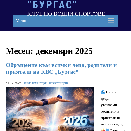
"БУРГАС"
Skip
to
КЛУБ ПО ВОДНИ СПОРТОВЕ
content
Menu
Месец:
декември 2025
Обръщение към всички деца, родители и
приятели на КВС „Бургас“
31.12.2025
|
Няма коментари
|
Без категория
Скъпи
деца,
уважаеми
родители и
приятели на
нашият клуб,
С края на