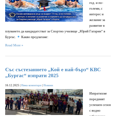
год. и по-
големи, с
интерес и
желание за
развитие в
плуването да кандидатстват за Спортно училище „Юрий Гагарин“ в
Бургас.
Какво предлагаме:
Read More »
Със състезанието „Кой е най-бърз“ КВС
„Бургас“ изпрати 2025
16.12.2025
|
Няма коментари
|
Новини
Изпратихме
поредният
успешен сезон
с водно