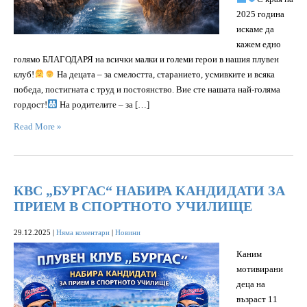
2025 година
искаме да
кажем едно
голямо БЛАГОДАРЯ на всички малки и големи герои в нашия плувен
клуб!
На децата – за смелостта, старанието, усмивките и всяка
победа, постигната с труд и постоянство. Вие сте нашата най-голяма
гордост!
На родителите – за […]
Read More »
КВС „БУРГАС“ НАБИРА КАНДИДАТИ ЗА
ПРИЕМ В СПОРТНОТО УЧИЛИЩЕ
29.12.2025
|
Няма коментари
|
Новини
Каним
мотивирани
деца на
възраст 11