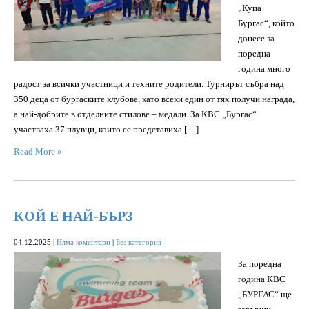
„Купа
Бургас“, който
донесе за
поредна
година много
радост за всички участници и техните родители. Турнирът събра над
350 деца от бургаските клубове, като всеки един от тях получи награда,
а най-добрите в отделните стилове – медали. За КВС „Бургас“
участваха 37 плувци, които се представиха […]
Read More »
КОЙ Е НАЙ-БЪРЗ
04.12.2025
|
Няма коментари
|
Без категория
За поредна
година КВС
„БУРГАС“ ще