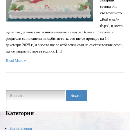
завърши
сезона със
състезанието
„Кой е най-
бърз“, в което
ще могат да участват всички членове на клуба Всички приятели и
родители са поканени на събитието, което ще се проведе на 14
декември 2025 г., и в което ще се отбележи края на състезателния сезон,
ще се изпрати старата година, […]
Read More »
Категории
Без категория