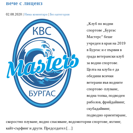
вече с лиценз
02.08.2020
|
Няма коментари
|
Без категория
„Клуб по водни
спортове „Бургас
Мастерс“ беше
учреден в края на 2019
в Бургас и е първия в
града ветерански клуб
за водни спортове.
Целта на клуба е да
обедини всички
ветерани във водните
спортове- плуване,
водна топка, подводен
риболов, фрийдайвинг,
скубадайвинг,
подводно ориентиране,
скоростно плуване, водно спасяване, водомоторни спортове, яхтинг,
кайт-сърфинг и други. Председател […]