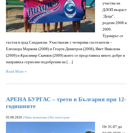
участва на
ДЛОП възраст
‘Деца“,
родени 2008 и
2009.
Турнирът се
състоя в град Сандански. Участвахме с четирима състезатели –
Елеонора Маркова (2008) и Георги Димитров (2008), Ивет Николова
(2009) и Красимир Скачков (2009) които се представиха много добре и
направиха сериозни подобрения на […]
Read More »
АРЕНА БУРГАС – трети в България при 12-
годишните
03.08.2020
|
Няма коментари
|
Без категория
От 31.07 до