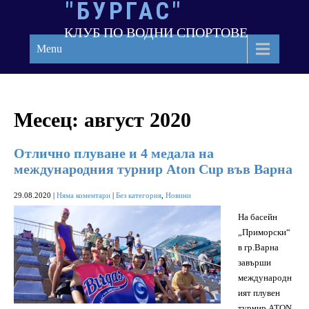
"БУРГАС"
Skip
to
КЛУБ ПО ВОДНИ СПОРТОВЕ
content
Menu
Месец:
август 2020
Отлично плуване и 4 медала на
международния турнир Aton Cup във Варна
29.08.2020
|
Няма коментари
|
Без категория
,
Новини
На басейн
„Приморски“
в гр.Варна
завърши
международн
ият плувен
турнир ATON