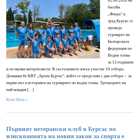
02.08.2020 на
басейн
„Флора“ в
град Бургас се
проведе
турнирът на
Българската
федерация по
Водна топка
за 12-годишни
и по-малки ватерполисти. В състезанието взеха участие 10 отбора.
Домакин бе КВТ „Арена Бургас“, който се представи с два отбора – за
първи път в историята на турнирите по водна топка. Треньорите на
най-младия […]
Read More »
Първият ветерански клуб в Бургас по
изискванията на новия закон за спорта е