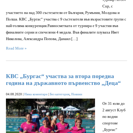
Cup, с
участието на над 300 състезатели от България, Румъния, Молдова и
Полша. КВС „Бургас“ участва с 9 състезатели във възрастовите групи с
най-голяма конкуренция.Равносметката от турнира е 9 участия във
финалните серии и спечелени 4 медала. Във финалите плуваха Ивет
Николова, Александра Попова, Данаил […]
Read More »
КВС „Бургас“ участва за втора поредна
година на държавното първенство „Деца“
04.08.2020
|
Няма коментари
|
Без категория
,
Новини
От 31 юли до
2 август Клуб
по водни
спортове
„Бургас“