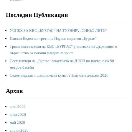
Последни Публикации
УСПЕХ ЗА КВС „БУРГАС“ НА ТУРНИРА „СИНЬО ЛЯТО“
Павлин Неделчев трети на Плувен маратон „Бургас“
Трима състезатели на КВС „БУРГАС“ участваха на Държавното
първенство за юноши младша възраст.
Осем плувци на „Бургас“ участваха на ДЛОП по плуване на 50-
метров басейн
Седем медала и шампионска купа от Златният делфин 2026
Архив
юли 2026
юни 2026
май 2026
април 2026