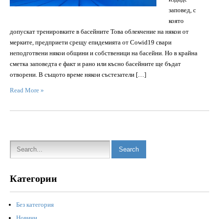
заповед, с
която
допускат тренировките в басейните Това облекчение на някои от
мерките, предприети срещу епидемията от Cowid19 свари
неподготвени някои общини и собственици на басейни. Но в крайна
сметка заповедта е факт и рано или късно басейните ще бъдат
отворени. В същото време някои състезатели […]
Read More »
Категории
Без категория
Новини