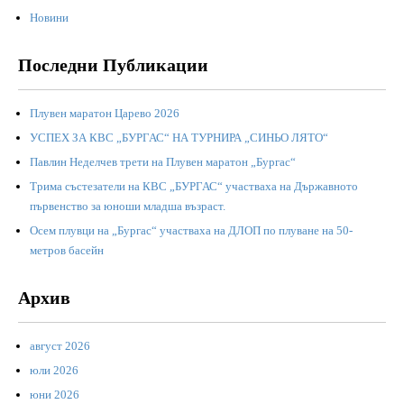
Новини
Последни Публикации
Плувен маратон Царево 2026
УСПЕХ ЗА КВС „БУРГАС“ НА ТУРНИРА „СИНЬО ЛЯТО“
Павлин Неделчев трети на Плувен маратон „Бургас“
Трима състезатели на КВС „БУРГАС“ участваха на Държавното
първенство за юноши младша възраст.
Осем плувци на „Бургас“ участваха на ДЛОП по плуване на 50-
метров басейн
Архив
август 2026
юли 2026
юни 2026