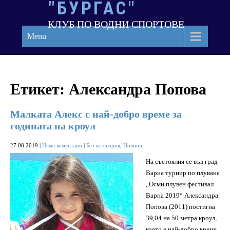
"БУРГАС"
Skip
to
КЛУБ ПО ВОДНИ СПОРТОВЕ
content
Menu
Етикет:
Александра Попова
Малката Алекс с най-добро време за
годината на кроул
27.08.2019
|
Няма коментари
|
Без категория
,
Новини
На състоялия се във град
Варна турнир по плуване
„Осми плувен фестивал
Варна 2019“ Александра
Попова (2011) постигна
39,04 на 50 метра кроул,
което е най-добро време