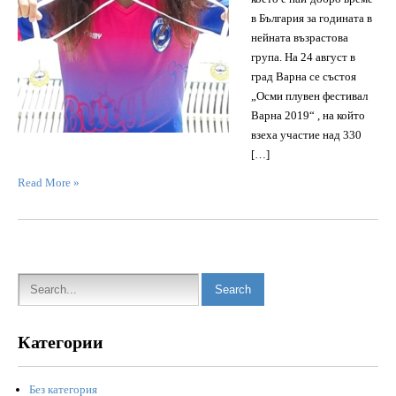
в България за годината в
нейната възрастова
група. На 24 август в
град Варна се състоя
„Осми плувен фестивал
Варна 2019“ , на който
взеха участие над 330
[…]
Read More »
Категории
Без категория