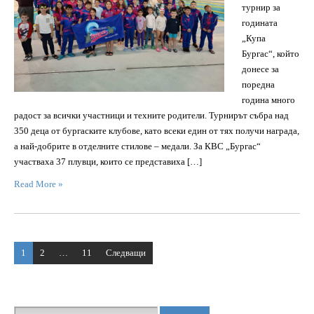
турнир за
годината
„Купа
Бургас“, който
донесе за
поредна
година много
радост за всички участници и техните родители. Турнирът събра над
350 деца от бургаските клубове, като всеки един от тях получи награда,
а най-добрите в отделните стилове – медали. За КВС „Бургас“
участваха 37 плувци, които се представиха […]
Read More »
Разделяне
1
2
…
11
Следващи
на
публикациите
на
страници