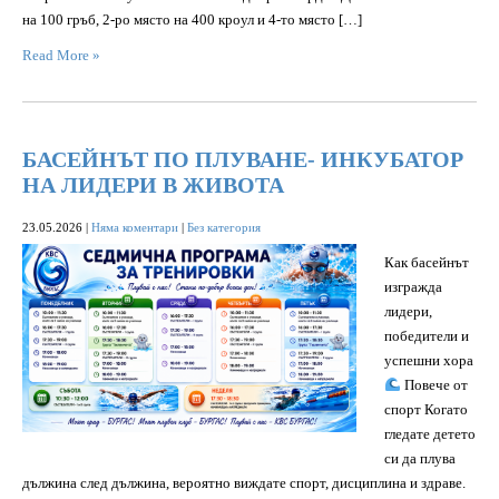
на 100 гръб, 2-ро място на 400 кроул и 4-то място […]
Read More »
БАСЕЙНЪТ ПО ПЛУВАНЕ- ИНКУБАТОР
НА ЛИДЕРИ В ЖИВОТА
23.05.2026
|
Няма коментари
|
Без категория
Как басейнът
изгражда
лидери,
победители и
успешни хора
Повече от
спорт Когато
гледате детето
си да плува
дължина след дължина, вероятно виждате спорт, дисциплина и здраве.