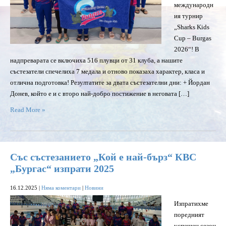
международн
ия турнир
„Sharks Kids
Cup – Burgas
2026“! В
надпреварата се включиха 516 плувци от 31 клуба, а нашите
състезатели спечелиха 7 медала и отново показаха характер, класа и
отлична подготовка! Резултатите за двата състезателни дни: + Йордан
Донев, който е и с второ най-добро постижение в неговата […]
Read More »
Със състезанието „Кой е най-бърз“ КВС
„Бургас“ изпрати 2025
16.12.2025
|
Няма коментари
|
Новини
Изпратихме
поредният
успешен сезон