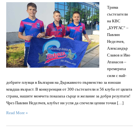
Трима
състезатели
на КВС
„БУРГАС“ –
Павлин
Неделчев,
Александър
Славов и Иво
Атанасов –
премериха
сили с най-
добрите плувци в България на Държавното първенство за юноши
младша възраст. В конкуренция от 300 състезатели и 56 клуба от цялата
страна, нашите момчета показаха сърце и желание за добри резултати!
Чрез Павлин Неделчев, клубът ни успя да спечели ценни точки […]
Read More »