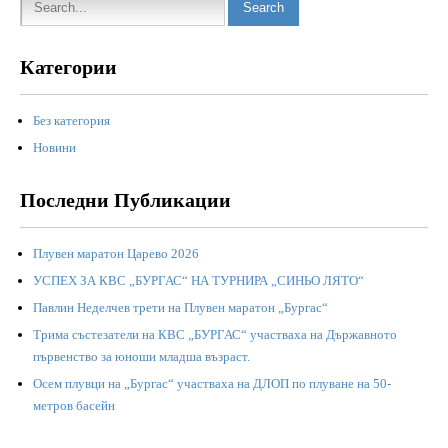
Категории
Без категория
Новини
Последни Публикации
Плувен маратон Царево 2026
УСПЕХ ЗА КВС „БУРГАС“ НА ТУРНИРА „СИНЬО ЛЯТО“
Павлин Неделчев трети на Плувен маратон „Бургас“
Трима състезатели на КВС „БУРГАС“ участваха на Държавното
първенство за юноши младша възраст.
Осем плувци на „Бургас“ участваха на ДЛОП по плуване на 50-
метров басейн