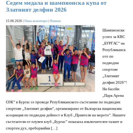
Седем медала и шампионска купа от
Златният делфин 2026
15.06.2026
|
Няма коментари
|
Новини
Шампионски
успех за КВС
„БУРГАС“ на
Републиканск
ото по
подводни
спортове
„Златният
делфин 2026“!
На басейн
„Парк Арена
ОЗК“ в Бургас се проведе Републиканското състезание по подводни
спортове „Златният делфин“, организирано от Българска национална
асоциация по подводна дейност и Клуб „Приятели на морето“. Нашите
състезатели от плувен клуб „Бургас“ показаха изключителен талант и
спортен дух, преборвайки […]