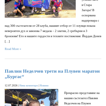
в Стара
Загора! В
оспорвана
надпревара с
над 300 състезатели от 28 клуба, нашият отбор от 11 плувци показа
невероятен дух и завоюва 7 медала – 2 златни, 2 сребърни и 3
бронзови! Ето и нашите гордости и техните постижения: Йордан Донев
[…]
Read More »
Павлин Неделчев трети на Плувен маратон
„Бургас“
12.07.2026
|
Няма коментари
|
Новини
Прекрасно представяне на
нашия състезател Павлин
Неделчев на Плувен