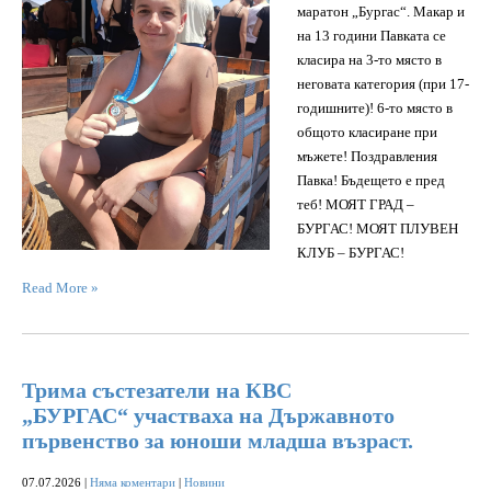
маратон „Бургас“. Макар и
на 13 години Павката се
класира на 3-то място в
неговата категория (при 17-
годишните)! 6-то място в
общото класиране при
мъжете! Поздравления
Павка! Бъдещето е пред
теб! МОЯТ ГРАД –
БУРГАС! МОЯТ ПЛУВЕН
КЛУБ – БУРГАС!
Read More »
Трима състезатели на КВС
„БУРГАС“ участваха на Държавното
първенство за юноши младша възраст.
07.07.2026
|
Няма коментари
|
Новини