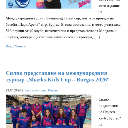
тото издание
на
Международния турнир Swimming Talent cup, който се проведе на
басейн „Парк Арена“ в гр. Бургас. В това състезание, в което участваха
513 плувци от 49 клуба, включително и представители от Молдова и
Сърбия, конкуренцията беше изключително сериозна, […]
Read More »
Силно представяне на международния
турнир „Sharks Kids Cup – Burgas 2026“
22.03.2026
|
Няма коментари
|
Новини
Силно
представяне
на Плувен
клуб „Бургас“
на