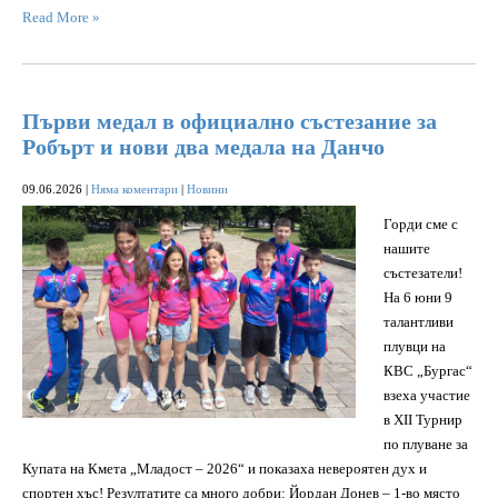
Read More »
Първи медал в официално състезание за
Робърт и нови два медала на Данчо
09.06.2026
|
Няма коментари
|
Новини
Горди сме с
нашите
състезатели!
На 6 юни 9
талантливи
плувци на
КВС „Бургас“
взеха участие
в XII Турнир
по плуване за
Купата на Кмета „Младост – 2026“ и показаха невероятен дух и
спортен хъс! Резултатите са много добри: Йордан Донев – 1-во място