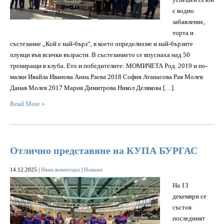
с водно
забавление,
торта и
състезание „Кой е най-бърз“, в което определихме и най-бързите
плувци във всички възрасти. В състезанието се впуснаха над 50
трениращи в клуба. Ето и победителите: МОМИЧЕТА Род. 2019 и по-
малки Ивайла Иванова Анна Раева 2018 София Атанасова Рая Молев
Даная Молев 2017 Мария Димитрова Никол Делякова […]
Read More »
Отлично представяне на КУПА БУРГАС
14.12.2025
|
Няма коментари
|
Новини
На 13
декември се
състоя
последният