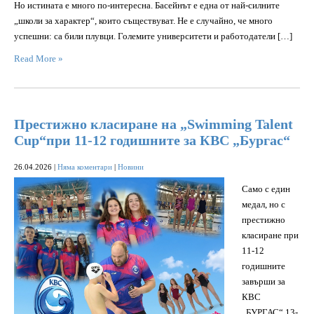
Но истината е много по-интересна. Басейнът е една от най-силните
„школи за характер“, които съществуват. Не е случайно, че много
успешни: са били плувци. Големите университети и работодатели […]
Read More »
Престижно класиране на „Swimming Talent
Cup“при 11-12 годишните за КВС „Бургас“
26.04.2026
|
Няма коментари
|
Новини
Само с един
медал, но с
престижно
класиране при
11-12
годишните
завърши за
КВС
„БУРГАС“ 13-