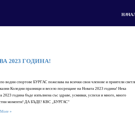
НАЧА
А 2023 ГОДИНА!
по водни спортове БУРГАС пожелава на всички свои членове и приятели светл
казни Коледни празници и весело посрещане на Новата 2023 година! Нека
а 2023 година бъде изпълнена със здраве, усмивки, успехи и много, много
стни моменти! ДА БЪДЕ! КВС „БУРГАС“
 More »