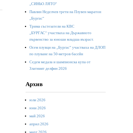
„СИНЬО ЛЯТО“
Павлин Неделчев трети на Плувен маратон
„Бургас“
Трима състезатели на КВС
„БУРГАС“ участваха на Държавното
първенство за юноши младша възраст.
Осем плувци на „Бургас“ участваха на ДЛОП
по плуване на 50-метров басейн
Седем медала и шампионска купа от
Златният делфин 2026
Архив
юли 2026
юни 2026
май 2026
април 2026
март 2026