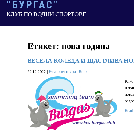
"БУРГАС"
Skip
to
КЛУБ ПО ВОДНИ СПОРТОВЕ
content
Етикет:
нова година
ВЕСЕЛА КОЛЕДА И ЩАСТЛИВА НОВ
22.12.2022
|
Няма коментари
|
Новини
Клуб 
и при
новат
радо
Read