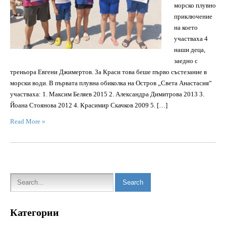
морско плувно
приключение
на което
участваха 4
наши деца,
заедно с
треньора Евгени Джимертов. За Краси това беше първо състезание в
морски води. В първата плувна обиколка на Остров „Света Анастасия“
участваха: 1. Максим Беляев 2015 2. Александра Димитрова 2013 3.
Йоана Стоянова 2012 4. Красимир Скачков 2009 5. […]
Read More »
Категории