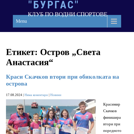
"БУРГАС"
Skip
to
КЛУБ ПО ВОДНИ СПОРТОВЕ
content
Menu
Етикет:
Остров „Света
Анастасия“
Краси Скачков втори при обиколката на
острова
17.08.2024
|
Няма коментари
|
Новини
Красимир
Скачков
финишира
втори при
поредното