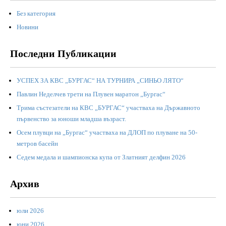
Без категория
Новини
Последни Публикации
УСПЕХ ЗА КВС „БУРГАС“ НА ТУРНИРА „СИНЬО ЛЯТО“
Павлин Неделчев трети на Плувен маратон „Бургас“
Трима състезатели на КВС „БУРГАС“ участваха на Държавното
първенство за юноши младша възраст.
Осем плувци на „Бургас“ участваха на ДЛОП по плуване на 50-
метров басейн
Седем медала и шампионска купа от Златният делфин 2026
Архив
юли 2026
юни 2026