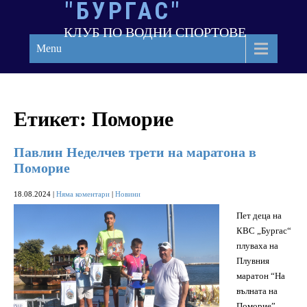
"БУРГАС"
Skip
to
КЛУБ ПО ВОДНИ СПОРТОВЕ
content
Menu
Етикет:
Поморие
Павлин Неделчев трети на маратона в
Поморие
18.08.2024
|
Няма коментари
|
Новини
Пет деца на
КВС „Бургас“
плуваха на
Плувния
маратон “На
вълната на
Поморие”