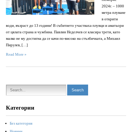
2024г. – 1000
метра плуване
в открити
води, възраст до 13 години! В събитието участваха плувци и аматьори
от цялата страна и чужбина. Павлин Неделчев се класира трети, като
малко не му достигна да се качи по-високо на стълбичката, а Михаил
Пирулев, […]
Read More »
Категории
Без категория
Новини