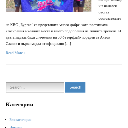
и в намален
състав
състезателите
на КВС „Бургас“ се представиха много добре, като постигнаха
класирания в челните места и много подобрения на личните времена. И
двата медала бяха спечелени на 50 бътерфлай- пореден за Антон
Славов и първи медал от официално […]
Read More »
Категории
Без категория
Новини