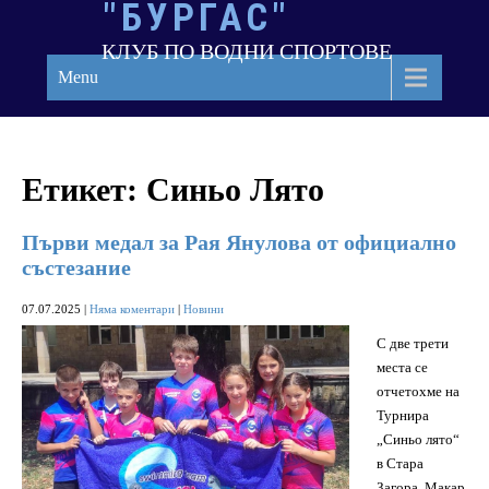
"БУРГАС"
Skip
to
КЛУБ ПО ВОДНИ СПОРТОВЕ
content
Menu
Етикет:
Синьо Лято
Първи медал за Рая Янулова от официално
състезание
07.07.2025
|
Няма коментари
|
Новини
С две трети
места се
отчетохме на
Турнира
„Синьо лято“
в Стара
Загора. Макар