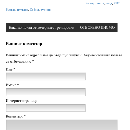
Виктор Гинов
,
деца
,
КВС
Бургас
,
плуване
,
София
,
турнир
Навигация
Няколко ползи от вечерните тренировки
ОТВОРЕНО ПИСМО
Вашият коментар
Вашият имейл адрес няма да бъде публикуван.
Задължителните полета
са отбелязани с
*
Име
*
Имейл
*
Интернет страница
Коментар:
*