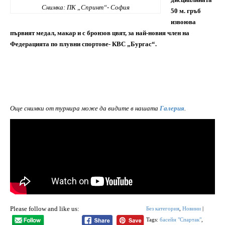
Снимка: ПК „Спринт“- София
50 м. гръб
извоюва
първият медал, макар и с бронзов цвят, за най-новия член на
Федерацията по плувни спортове- КВС „Бургас“.
Още снимки от турнира може да видите в нашата
Галерия
.
Please follow and like us:
Без категория
,
Новини
|
Tags:
басейн "Спартак"
,