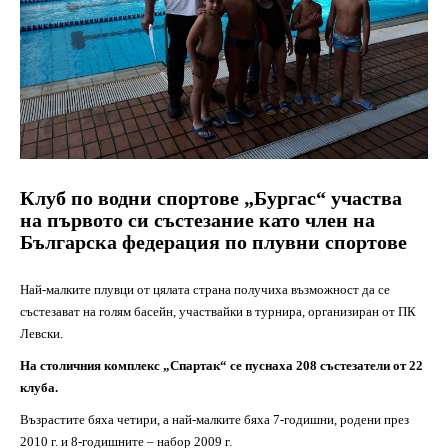
Клуб по водни спортове „Бургас“ участва
на първото си състезание като член на
Българска федерация по плувни спортове
Най-малките плувци от цялата страна получиха възможност да се
състезават на голям басейн, участвайки в турнира, организиран от ПК
Левски.
На столичния комплекс „Спартак“ се пуснаха 208 състезатели от 22
клуба.
Възрастите бяха четири, а най-малките бяха 7-годишни, родени през
2010 г. и 8-годишните – набор 2009 г.