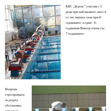
КВС „Бургас“ участва с 5
деца при най-малките, като 4
от тях мериха сили при 8-
годишните, а един- 6-
годишния Виктор плува със
7-годишните.
Въпреки
стресиращата
за децата
обстановка,
огромния