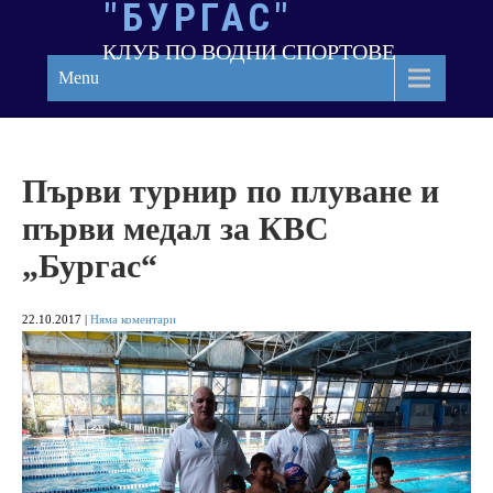
"БУРГАС"
Skip
to
КЛУБ ПО ВОДНИ СПОРТОВЕ
content
Menu
Първи турнир по плуване и
първи медал за КВС
„Бургас“
22.10.2017
|
Няма коментари