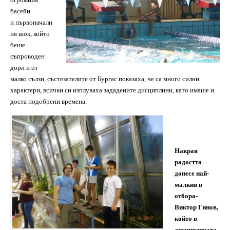
басейн
и първоначалн
ия шок, който
беше
съпроводен
дори и от
малко сълзи, състезателите от Бургас показаха, че са много силни
характери, всички си изплуваха зададените дисциплини, като имаше и
доста подобрени времена.
Накрая
радостта
донесе най-
малкия в
отбора-
Виктор Гинов,
който в
дисциплината