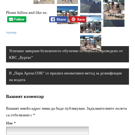
Please follow and like us:
Без категория
,
Новини
|
Tags:
Асеновград
,
Витус
,
КВС Бургас
,
плуване
,
турнир
Навигация
Успешно завърши безплатното обучение по плуване, проведено от
КВС „Бургас“
В „Парк Арена ОЗК“ се прилага иновативен метод за дезинфекция
на водата
Вашият коментар
Вашият имейл адрес няма да бъде публикуван.
Задължителните полета
са отбелязани с
*
Име
*