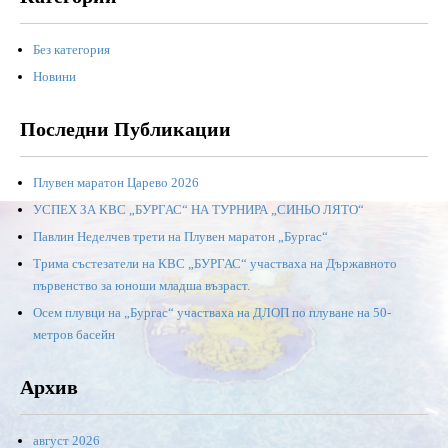
Без категория
Новини
Последни Публикации
Плувен маратон Царево 2026
УСПЕХ ЗА КВС „БУРГАС“ НА ТУРНИРА „СИНЬО ЛЯТО“
Павлин Неделчев трети на Плувен маратон „Бургас“
Трима състезатели на КВС „БУРГАС“ участваха на Държавното
първенство за юноши младша възраст.
Осем плувци на „Бургас“ участваха на ДЛОП по плуване на 50-
метров басейн
Архив
август 2026