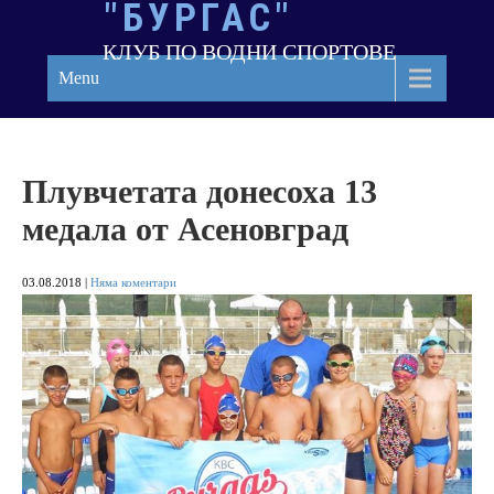
"БУРГАС"
Skip
to
КЛУБ ПО ВОДНИ СПОРТОВЕ
content
Menu
Плувчетата донесоха 13
медала от Асеновград
03.08.2018
|
Няма коментари