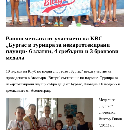
Равносметката от участието на КВС
„Бургас в турнира за некартотекирани
плувци- 6 златни, 4 сребърни и 3 бронзови
медала
10 плувци на Клуб по водни спортове „Бургас“ взеха участие на
проведеното в Аквапарк „Витус“ състезание по плуване. Турнира за
некартотекирани плувци събра деца от Бургас, Пловдив, Пазарджик и
домакините от Асеновград.
Медали за
„Бургас“
спечелиха
Виктор Гинов
(2011) с 3