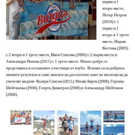
първи и 1
второ място,
Петър Петров
(2010) с 1
първо и 1
второ и 1 трето
място, Мария
Костова (2005)
с 2 втори и 1 трето място, Ивон Спасова (2006) с 2 първи места и
Александра Попова (2011) с 1 трето място. Много добре се
представиха и останалите участници от клуба. Всички си подобриха
личните резултати и само липсата на достатъчно опит не им позволи да
спечелят медали- Валери Спасов (2011), Милко Барев (2008), Гергана
Шейтанова (2008), Георги Димитров (2008) и Александър Шейтанов
(2006).