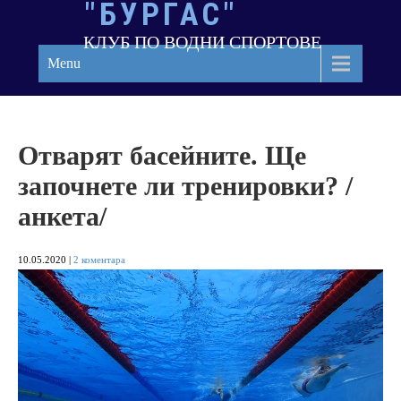
"БУРГАС"
Skip
to
КЛУБ ПО ВОДНИ СПОРТОВЕ
content
Menu
Отварят басейните. Ще
започнете ли тренировки? /
анкета/
10.05.2020
|
2 коментара