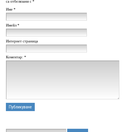
са отбелязани с
*
Име
*
Имейл
*
Интернет страница
Коментар:
*