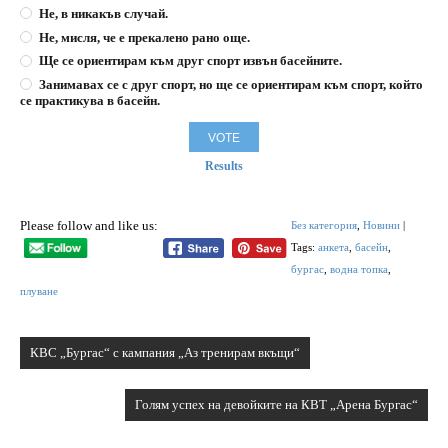
Не, в никакъв случай.
Не, мисля, че е прекалено рано още.
Ще се ориентирам към друг спорт извън басейните.
Занимавах се с друг спорт, но ще се ориентирам към спорт, който
се практикува в басейн.
Results
Please follow and like us:
Без категория
,
Новини
|
Tags:
анкета
,
басейн
,
бургас
,
водна топка
,
плуване
Навигация
КВС „Бургас“ с кампания „Аз тренирам вкъщи“
Голям успех на девойките на КВТ „Арена Бургас“