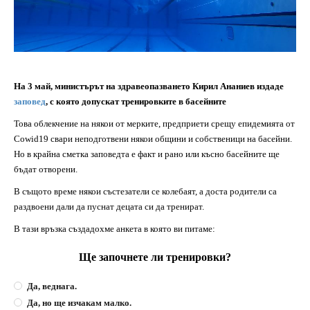
На 3 май, министърът на здравеопазването Кирил Ананиев издаде
заповед
, с която допускат тренировките в басейните
Това облекчение на някои от мерките, предприети срещу епидемията от
Cowid19 свари неподготвени някои общини и собственици на басейни.
Но в крайна сметка заповедта е факт и рано или късно басейните ще
бъдат отворени.
В същото време някои състезатели се колебаят, а доста родители са
раздвоени дали да пуснат децата си да тренират.
В тази връзка създадохме анкета в която ви питаме:
Ще започнете ли тренировки?
Да, веднага.
Да, но ще изчакам малко.