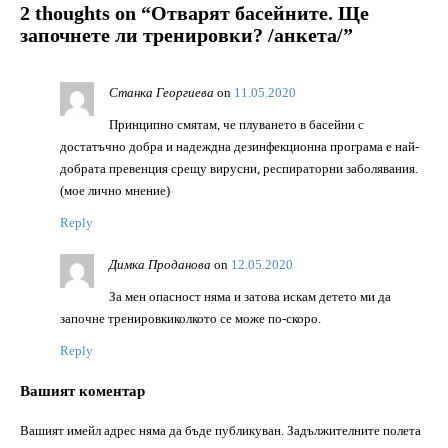
2 thoughts on “
Отварят басейните. Ще
започнете ли тренировки? /анкета/
”
Станка Георгиева
on
11.05.2020
Принципно смятам, че плуването в басейни с
достатъчно добра и надеждна дезинфекционна програма е най-
добрата превенция срещу вирусни, респираторни заболявания.
(мое лично мнение)
Reply
Димка Проданова
on
12.05.2020
За мен опасност няма и затова искам детето ми да
започне тренировкиколкото се може по-скоро.
Reply
Вашият коментар
Вашият имейл адрес няма да бъде публикуван.
Задължителните полета