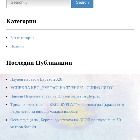
Категории
Без категория
Новини
Последни Публикации
Плувен маратон Царево 2026
УСПЕХ ЗА КВС „БУРГАС“ НА ТУРНИРА „СИНЬО ЛЯТО“
Павлин Неделчев трети на Плувен маратон „Бургас“
Трима състезатели на КВС „БУРГАС“ участваха на Държавното
първенство за юноши младша възраст.
Осем плувци на „Бургас“ участваха на ДЛОП по плуване на 50-
метров басейн