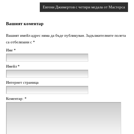
Евгени Джимертов с четири медала от Мастерса
Вашият коментар
Вашият имейл адрес няма да бъде публикуван.
Задължителните полета
са отбелязани с
*
Име
*
Имейл
*
Интернет страница
Коментар:
*