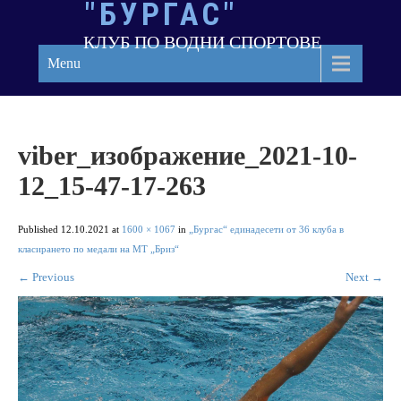
"БУРГАС"
Skip
to
КЛУБ ПО ВОДНИ СПОРТОВЕ
content
Menu
viber_изображение_2021-10-
12_15-47-17-263
Published
12.10.2021
at
1600 × 1067
in
„Бургас“ единадесети от 36 клуба в
класирането по медали на МТ „Бриз“
←
Previous
Next
→