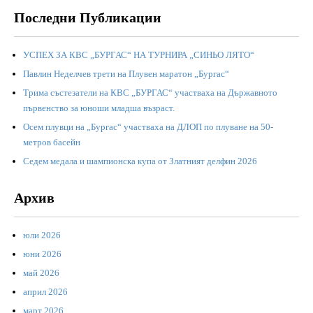
Последни Публикации
УСПЕХ ЗА КВС „БУРГАС“ НА ТУРНИРА „СИНЬО ЛЯТО“
Павлин Неделчев трети на Плувен маратон „Бургас“
Трима състезатели на КВС „БУРГАС“ участваха на Държавното
първенство за юноши младша възраст.
Осем плувци на „Бургас“ участваха на ДЛОП по плуване на 50-
метров басейн
Седем медала и шампионска купа от Златният делфин 2026
Архив
юли 2026
юни 2026
май 2026
април 2026
март 2026