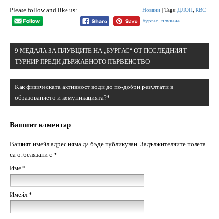
Please follow and like us:
Новини
| Tags:
ДЛОП
,
КВС
Бургас
,
плуване
Навигация
9 МЕДАЛА ЗА ПЛУВЦИТЕ НА „БУРГАС“ ОТ ПОСЛЕДНИЯТ
ТУРНИР ПРЕДИ ДЪРЖАВНОТО ПЪРВЕНСТВО
Как физическата активност води до по-добри резултати в
образованието и комуникацията?*
Вашият коментар
Вашият имейл адрес няма да бъде публикуван.
Задължителните полета
са отбелязани с
*
Име
*
Имейл
*