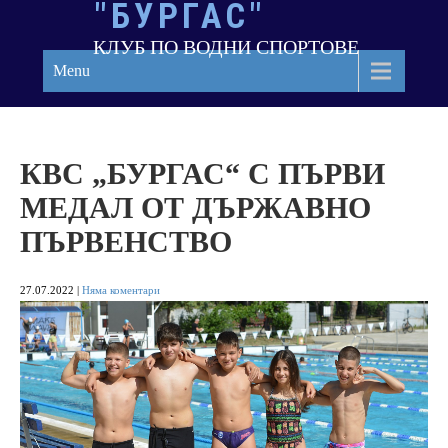
"БУРГАС"
Skip
to
КЛУБ ПО ВОДНИ СПОРТОВЕ
content
Menu
КВС „БУРГАС“ С ПЪРВИ
МЕДАЛ ОТ ДЪРЖАВНО
ПЪРВЕНСТВО
27.07.2022
|
Няма коментари