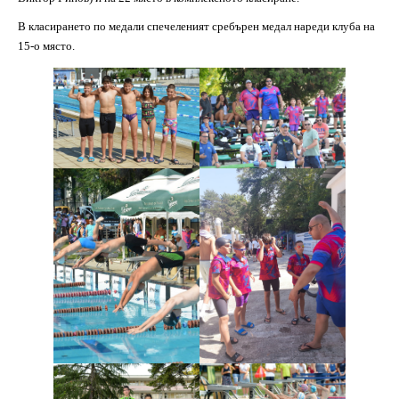
В класирането по медали спечеленият сребърен медал нареди клуба на
15-о място.