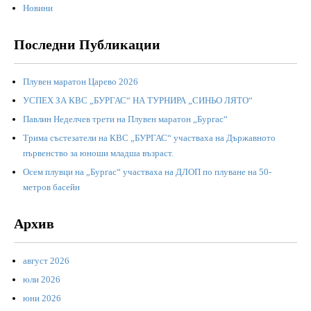
Новини
Последни Публикации
Плувен маратон Царево 2026
УСПЕХ ЗА КВС „БУРГАС“ НА ТУРНИРА „СИНЬО ЛЯТО“
Павлин Неделчев трети на Плувен маратон „Бургас“
Трима състезатели на КВС „БУРГАС“ участваха на Държавното
първенство за юноши младша възраст.
Осем плувци на „Бургас“ участваха на ДЛОП по плуване на 50-
метров басейн
Архив
август 2026
юли 2026
юни 2026