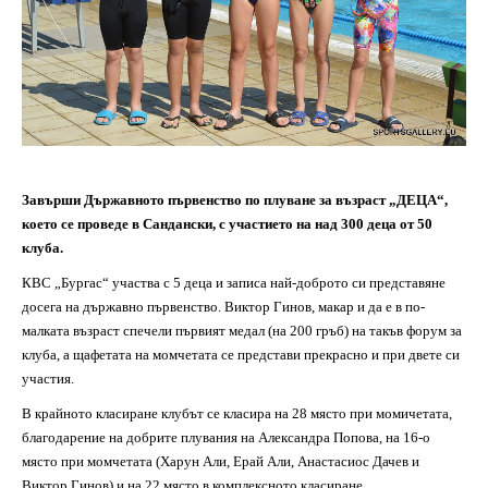
Завърши Държавното първенство по плуване за възраст „ДЕЦА“,
което се проведе в Сандански, с участието на над 300 деца от 50
клуба.
КВС „Бургас“ участва с 5 деца и записа най-доброто си представяне
досега на държавно първенство. Виктор Гинов, макар и да е в по-
малката възраст спечели първият медал (на 200 гръб) на такъв форум за
клуба, а щафетата на момчетата се представи прекрасно и при двете си
участия.
В крайното класиране клубът се класира на 28 място при момичетата,
благодарение на добрите плувания на Александра Попова, на 16-о
място при момчетата (Харун Али, Ерай Али, Анастасиос Дачев и
Виктор Гинов) и на 22 място в комплексното класиране.